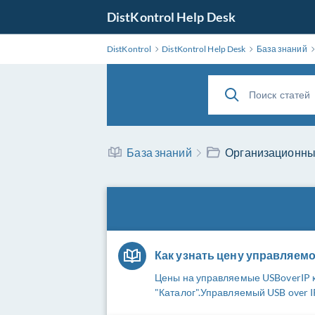
DistKontrol Help Desk
DistKontrol
DistKontrol Help Desk
База знаний
База знаний
Организационны
Как узнать цену управляемо
Цены на управляемые USBoverIP 
"Каталог".Управляемый USB over I